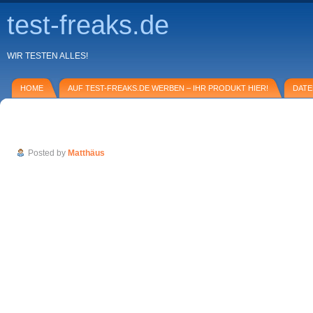
test-freaks.de
WIR TESTEN ALLES!
HOME
AUF TEST-FREAKS.DE WERBEN – IHR PRODUKT HIER!
DAT
E-Mail-Service von Google: Googlemail
Posted by
Matthäus