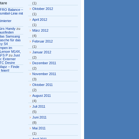
tare
(1)
Oktober 2012
FRO Balance –
mittel-Linie mit
(1)
April 2012
imierter
(1)
fürs Handy
zu
März 2012
ausfinden
(4)
r das Samsang
asche für das
Februar 2012
xy S4
(1)
ampen im
 Lenser M14X,
Januar 2012
AFS P
zu
Just
(2)
: Externer
TC Desire
Dezember 2011
Mapz – Finde
(2)
feiert!
November 2011
(3)
Oktober 2011
(2)
August 2011
(4)
Juli 2011
(5)
Juni 2011
(8)
Mai 2011
(1)