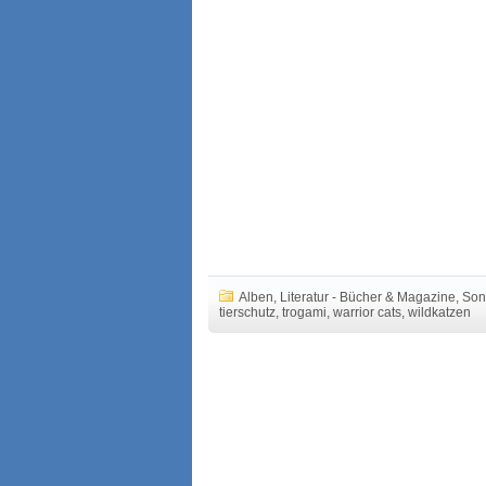
Alben
,
Literatur - Bücher & Magazine
,
Son
tierschutz
,
trogami
,
warrior cats
,
wildkatzen