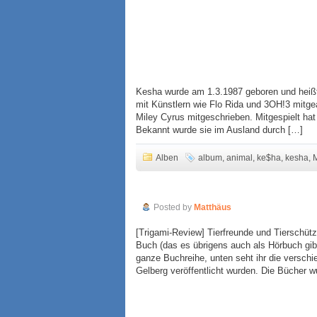
Kesha wurde am 1.3.1987 geboren und heiß
mit Künstlern wie Flo Rida und 3OH!3 mitge
Miley Cyrus mitgeschrieben. Mitgespielt hat 
Bekannt wurde sie im Ausland durch […]
Alben
album
,
animal
,
ke$ha
,
kesha
,
Warrior Cats: Fesselnd spannende W
Posted by
Matthäus
[Trigami-Review] Tierfreunde und Tierschüt
Buch (das es übrigens auch als Hörbuch gi
ganze Buchreihe, unten seht ihr die verschi
Gelberg veröffentlicht wurden. Die Bücher 