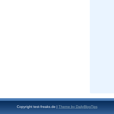
Copyright test-freaks.de |
Theme by DailyBlogTips