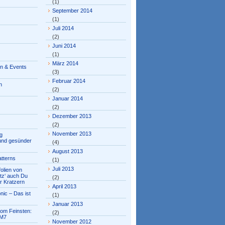
(1)
September 2014
(1)
Juli 2014
(2)
Juni 2014
(1)
März 2014
en & Events
(3)
Februar 2014
n
(2)
Januar 2014
(2)
Dezember 2013
(2)
November 2013
g
 und gesünder
(4)
August 2013
tterns
(1)
Juli 2013
olien von
tz‘ auch Du
(2)
r Kratzern
April 2013
nic – Das ist
(1)
Januar 2013
om Feinsten:
(2)
M7
November 2012