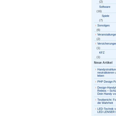
(2)
Software
(16)
Spiele
(7)
Sonstiges
(6)
Veranstaltung
(2)
Versicherunge
(1)
KFZ
(1)
Neue Artikel
Handystrahlun
neutralisieren
leben
PHP Design Pa
Design-Handyf
Rebtos – Schü
Dein Handy vo
Testbericht: Fo
die Wahrheit
LED-Technik v
LED LENSER 