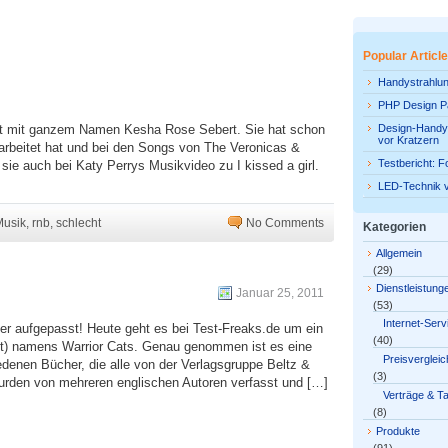
Popular Articl
Handystrahlun
PHP Design P
t mit ganzem Namen Kesha Rose Sebert. Sie hat schon
Design-Handyf
vor Kratzern
arbeitet hat und bei den Songs von The Veronicas &
Testbericht: F
sie auch bei Katy Perrys Musikvideo zu I kissed a girl.
LED-Technik 
Musik
,
rnb
,
schlecht
No Comments
Kategorien
Allgemein
ildkatzen-Geschichten
(29)
Dienstleistung
Januar 25, 2011
(53)
Internet-Serv
zer aufgepasst! Heute geht es bei Test-Freaks.de um ein
(40)
bt) namens Warrior Cats. Genau genommen ist es eine
Preisvergleic
edenen Bücher, die alle von der Verlagsgruppe Beltz &
(3)
wurden von mehreren englischen Autoren verfasst und […]
Verträge & Ta
(8)
Produkte