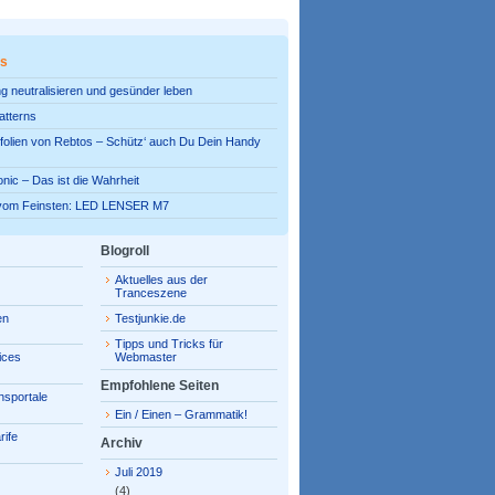
es
g neutralisieren und gesünder leben
atterns
olien von Rebtos – Schütz‘ auch Du Dein Handy
onic – Das ist die Wahrheit
vom Feinsten: LED LENSER M7
Blogroll
Aktuelles aus der
Tranceszene
en
Testjunkie.de
Tipps und Tricks für
ices
Webmaster
Empfohlene Seiten
hsportale
Ein / Einen – Grammatik!
rife
Archiv
Juli 2019
(4)