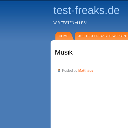
test-freaks.de
WIR TESTEN ALLES!
HOME
AUF TEST-FREAKS.DE WERBEN –
Musik
Album Kritik: Ke$ha „Animal“
Posted by
Matthäus