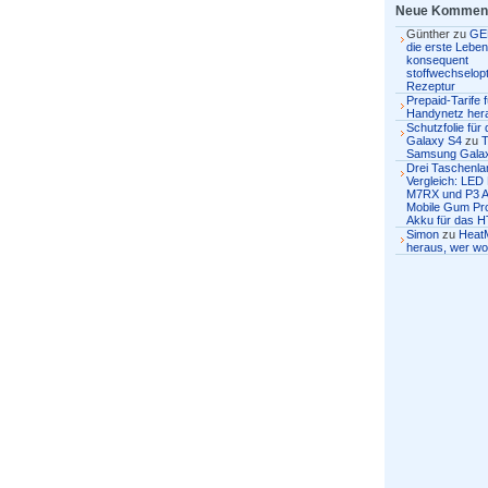
Neue Kommen
Günther
zu
GE
die erste Lebens
konsequent
stoffwechselopt
Rezeptur
Prepaid-Tarife 
Handynetz her
Schutzfolie fü
Galaxy S4
zu
T
Samsung Gala
Drei Taschenl
Vergleich: LED
M7RX und P3 
Mobile Gum Pro
Akku für das H
Simon
zu
Heat
heraus, wer wo 