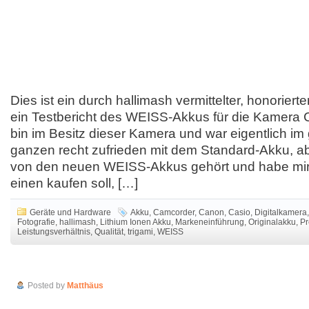
Dies ist ein durch hallimash vermittelter, honorierter
ein Testbericht des WEISS-Akkus für die Kamera 
bin im Besitz dieser Kamera und war eigentlich i
ganzen recht zufrieden mit dem Standard-Akku, a
von den neuen WEISS-Akkus gehört und habe mir 
einen kaufen soll, […]
Geräte und Hardware
Akku
,
Camcorder
,
Canon
,
Casio
,
Digitalkamera
,
Fotografie
,
hallimash
,
Lithium Ionen Akku
,
Markeneinführung
,
Originalakku
,
Pr
Leistungsverhältnis
,
Qualität
,
trigami
,
WEISS
Album Kritik: Ke$ha „Animal“
Posted by
Matthäus