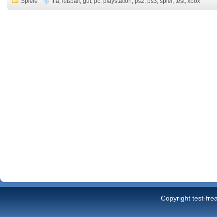
Spiele
fifa
,
fußball
,
gut
,
pc
,
playstation
,
ps2
,
ps3
,
spiel
,
test
,
xbox
Copyright test-fre