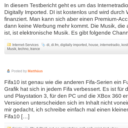
In diesem Testbericht geht es um das Internetradio 
Digitally Imported. DI ist kostenlos und wird durc
finanziert. Man kann sich aber einen Premium-Ac
dann keine Werbung mehr kommt. Die Musik, die a
ist, ist elektronische Musik. Es gibt folgende Chan
Internet-Services
di
,
di.fm
,
digitally imported
,
house
,
internetradio
,
kos
Musik
,
techno
,
trance
Testbericht: Fifa10 für die PS2/3 oder den
Posted by
Matthäus
Fifa10 ist genau wie die anderen Fifa-Serien ein Fu
Grafik hat sich in jedem Fifa verbessert. Es ist für 
und Playstation 3, für den PC und die XBox 360 erh
Versionen unterscheiden sich im Inhalt nicht vone
mir gedacht, ich schreibe einfach mal einen kleine
Fifa10 […]