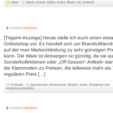
Alben
album
,
animal
,
ke$ha
,
kesha
,
Musik
,
rnb
,
schlecht
Markenware reduziert: Herrenkleidung und
Damenkleidung
Posted by
Matthäus
[Trigami-Anzeige] Heute stelle ich euch einen etw
Onlineshop vor. Es handelt sich um Brands4friends
auf der man Markenkleidung zu sehr günstigen Pr
kann. Die Ware ist deswegen so günstig, da sie a
Sonderkollektionen oder „Off-Season“-Artikeln sta
die Klammotten zu Preisen, die teilweise mehr al
regulären Preis […]
Produkte
damenmode
,
herrenmode
,
lifestyle
,
mode
,
Shopping-Club
kostenlos anmelden
Internetradio di.fm
Posted by
Matthäus