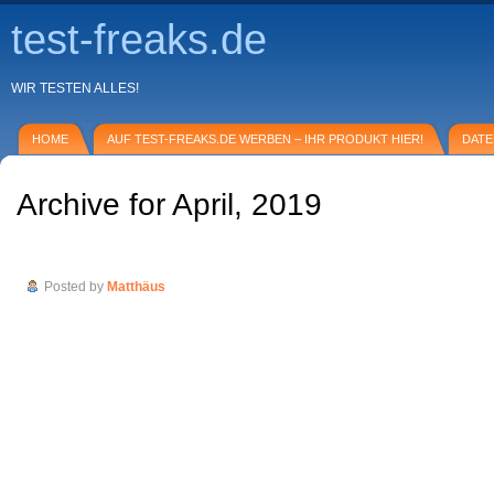
test-freaks.de
WIR TESTEN ALLES!
HOME
AUF TEST-FREAKS.DE WERBEN – IHR PRODUKT HIER!
DAT
Archive for April, 2019
Akku für meine Canon BP-511
Posted by
Matthäus