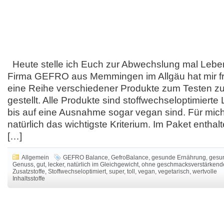
Heute stelle ich Euch zur Abwechslung mal Lebens
Firma GEFRO aus Memmingen im Allgäu hat mir fr
eine Reihe verschiedener Produkte zum Testen z
gestellt. Alle Produkte sind stoffwechseloptimierte 
bis auf eine Ausnahme sogar vegan sind. Für mic
natürlich das wichtigste Kriterium. Im Paket entha
[…]
Allgemein
GEFRO Balance
,
GefroBalance
,
gesunde Ernährung
,
gesu
Genuss
,
gut
,
lecker
,
natürlich im Gleichgewicht
,
ohne geschmacksverstärkend
Zusatzstoffe
,
Stoffwechseloptimiert
,
super
,
toll
,
vegan
,
vegetarisch
,
wertvolle
Inhaltsstoffe