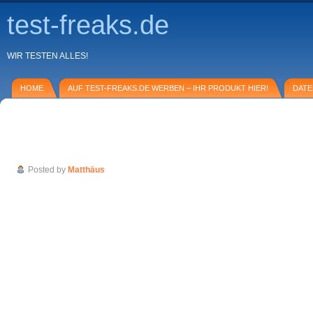
test-freaks.de
WIR TESTEN ALLES!
HOME
AUF TEST-FREAKS.DE WERBEN – IHR PRODUKT HIER!
DAT
GEFRO Balance – die erste Lebensmittel-L
konsequent stoffwechseloptimierter Rezep
Posted by
Matthäus