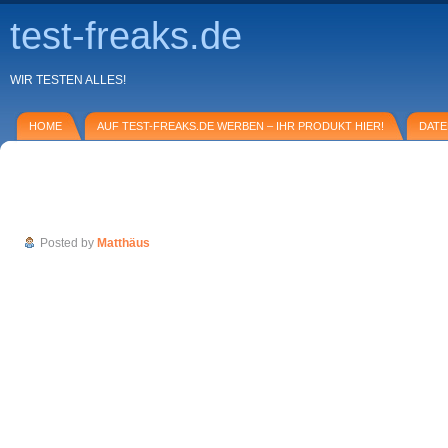
test-freaks.de
WIR TESTEN ALLES!
HOME
AUF TEST-FREAKS.DE WERBEN – IHR PRODUKT HIER!
DAT
GEFRO Balance – die erste Lebensmittel-L
konsequent stoffwechseloptimierter Rezep
Posted by
Matthäus