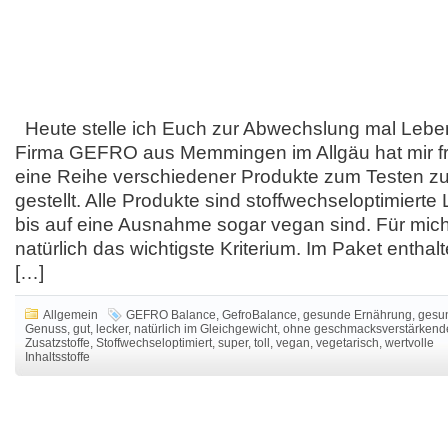
Heute stelle ich Euch zur Abwechslung mal Lebens
Firma GEFRO aus Memmingen im Allgäu hat mir fr
eine Reihe verschiedener Produkte zum Testen z
gestellt. Alle Produkte sind stoffwechseloptimierte 
bis auf eine Ausnahme sogar vegan sind. Für mic
natürlich das wichtigste Kriterium. Im Paket entha
[…]
Allgemein
GEFRO Balance
,
GefroBalance
,
gesunde Ernährung
,
gesu
Genuss
,
gut
,
lecker
,
natürlich im Gleichgewicht
,
ohne geschmacksverstärkend
Zusatzstoffe
,
Stoffwechseloptimiert
,
super
,
toll
,
vegan
,
vegetarisch
,
wertvolle
Inhaltsstoffe