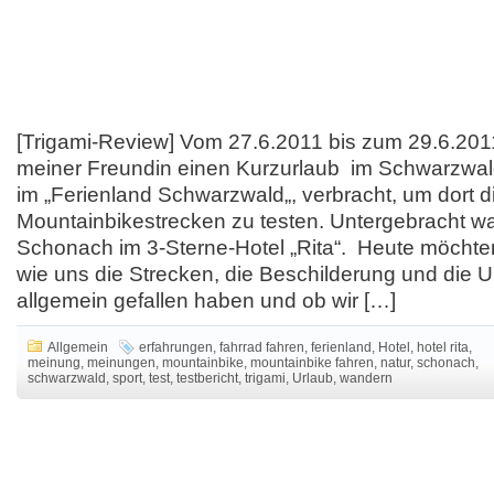
[Trigami-Review] Vom 27.6.2011 bis zum 29.6.2011
meiner Freundin einen Kurzurlaub im Schwarzwal
im „Ferienland Schwarzwald„, verbracht, um dort d
Mountainbikestrecken zu testen. Untergebracht wa
Schonach im 3-Sterne-Hotel „Rita“. Heute möchte
wie uns die Strecken, die Beschilderung und die
allgemein gefallen haben und ob wir […]
Allgemein
erfahrungen
,
fahrrad fahren
,
ferienland
,
Hotel
,
hotel rita
,
meinung
,
meinungen
,
mountainbike
,
mountainbike fahren
,
natur
,
schonach
,
schwarzwald
,
sport
,
test
,
testbericht
,
trigami
,
Urlaub
,
wandern