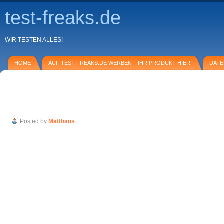
test-freaks.de
WIR TESTEN ALLES!
HOME
AUF TEST-FREAKS.DE WERBEN – IHR PRODUKT HIER!
DAT
Heute im Test: Mountainbiken im Schwarzw
Informationen zum Bike-Marathon)
Posted by
Matthäus