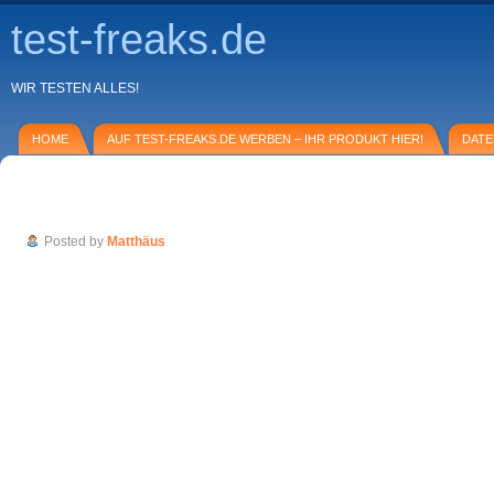
test-freaks.de
WIR TESTEN ALLES!
HOME
AUF TEST-FREAKS.DE WERBEN – IHR PRODUKT HIER!
DAT
Unser Urlaub im Bodenmaiser Hof im Baye
Posted by
Matthäus