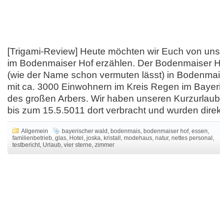
[Trigami-Review] Heute möchten wir Euch von un
im Bodenmaiser Hof erzählen. Der Bodenmaiser Ho
(wie der Name schon vermuten lässt) in Bodenmais
mit ca. 3000 Einwohnern im Kreis Regen im Baye
des großen Arbers. Wir haben unseren Kurzurlau
bis zum 15.5.5011 dort verbracht und wurden direk
Allgemein
bayerischer wald
,
bodenmais
,
bodenmaiser hof
,
essen
,
familienbetrieb
,
glas
,
Hotel
,
joska
,
kristall
,
modehaus
,
natur
,
nettes personal
,
testbericht
,
Urlaub
,
vier sterne
,
zimmer