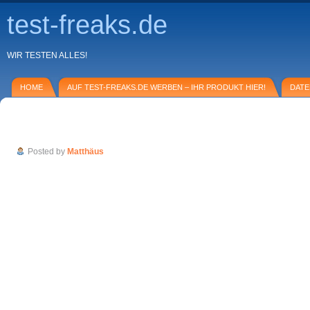
test-freaks.de
WIR TESTEN ALLES!
HOME
AUF TEST-FREAKS.DE WERBEN – IHR PRODUKT HIER!
DAT
Sechs Weine der Remstalkellerei im Test
Posted by
Matthäus