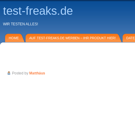
test-freaks.de
WIR TESTEN ALLES!
HOME
AUF TEST-FREAKS.DE WERBEN – IHR PRODUKT HIER!
DAT
So geht’s: Digitaler Radiergummi – Bilder 
Verfallsdatum versehen
Posted by
Matthäus