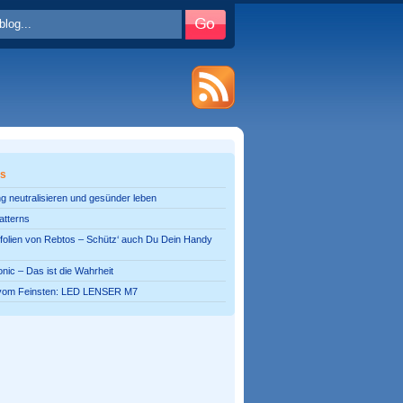
es
g neutralisieren und gesünder leben
atterns
olien von Rebtos – Schütz‘ auch Du Dein Handy
onic – Das ist die Wahrheit
vom Feinsten: LED LENSER M7