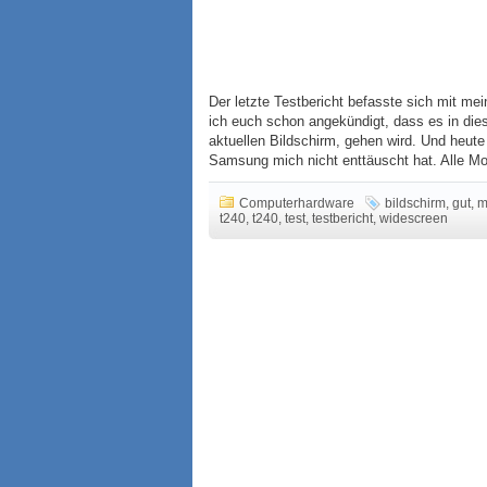
Der letzte Testbericht befasste sich mit 
ich euch schon angekündigt, dass es in d
aktuellen Bildschirm, gehen wird. Und heut
Samsung mich nicht enttäuscht hat. Alle Mon
Computerhardware
bildschirm
,
gut
,
m
t240
,
t240
,
test
,
testbericht
,
widescreen