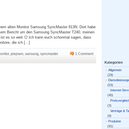
meinem alten Monitor Samsung SyncMaster 913N. Dort habe
iesem Bericht um den Samsung SyncMaster T240, meinen
e ist es so weit 🙂 Ich kann euch schonmal sagen, dass
itore, die ich […]
onitor
,
piepsen
,
sansung
,
syncmaster
1 Comment
Kategorien
Allgemein
(29)
Dienstleistung
(53)
Internet-Serv
(40)
Preisvergleic
(3)
Verträge & Ta
(8)
Produkte
(91)