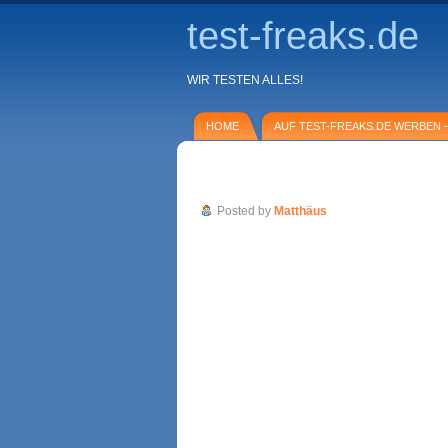
test-freaks.de
WIR TESTEN ALLES!
HOME
AUF TEST-FREAKS.DE WERBEN –
Testbericht: Samsung SyncMaster T2
Posted by
Matthäus