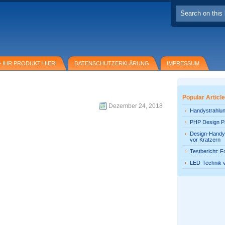
 IHR PRODUKT HIER!
DATENSCHUTZERKLÄRUNG
IMPRESSUM
40
Popular Articl
Dezember 24, 2018
Handystrahlun
PHP Design P
Design-Handyf
vor Kratzern
Testbericht: F
LED-Technik 