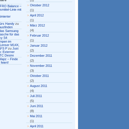
tare
(1)
Oktober 2012
FRO Balance –
mittel-Linie mit
(1)
April 2012
imierter
(1)
fürs Handy
zu
März 2012
ausfinden
(4)
r das Samsang
asche für das
Februar 2012
xy S4
(1)
ampen im
 Lenser M14X,
Januar 2012
AFS P
zu
Just
(2)
: Externer
TC Desire
Dezember 2011
Mapz – Finde
(2)
feiert!
November 2011
(3)
Oktober 2011
(2)
August 2011
(4)
Juli 2011
(5)
Juni 2011
(8)
Mai 2011
(1)
April 2011