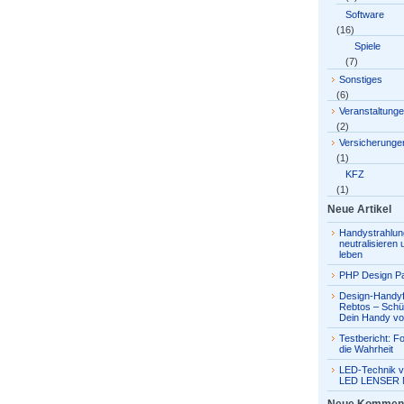
Software
(16)
Spiele
(7)
Sonstiges
(6)
Veranstaltung
(2)
Versicherunge
(1)
KFZ
(1)
Neue Artikel
Handystrahlun
neutralisieren
leben
PHP Design Pa
Design-Handyf
Rebtos – Schü
Dein Handy vo
Testbericht: Fo
die Wahrheit
LED-Technik v
LED LENSER 