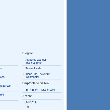
Blogroll
Aktuelles aus der
Tranceszene
en
Testjunkie.de
Tipps und Tricks für
ices
Webmaster
Empfohlene Seiten
hsportale
Ein / Einen – Grammatik!
rife
Archiv
Juli 2019
(4)