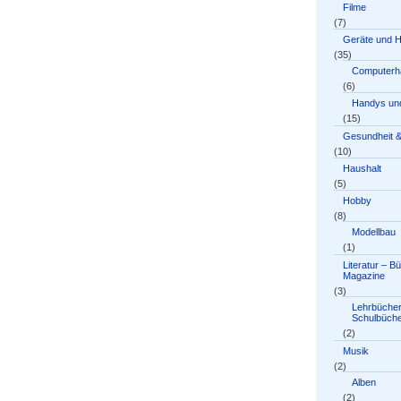
Filme
(7)
Geräte und 
(35)
Computerh
(6)
Handys und
(15)
Gesundheit &
(10)
Haushalt
(5)
Hobby
(8)
Modellbau
(1)
Literatur – B
Magazine
(3)
Lehrbücher
Schulbüch
(2)
Musik
(2)
Alben
(2)