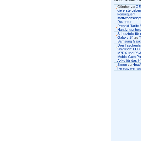
Neue Kommen
Günther
zu
GE
die erste Lebens
konsequent
stoffwechselopt
Rezeptur
Prepaid-Tarife 
Handynetz her
Schutzfolie fü
Galaxy S4
zu
T
Samsung Gala
Drei Taschenl
Vergleich: LED
M7RX und P3 
Mobile Gum Pro
Akku für das H
Simon
zu
Heat
heraus, wer wo 