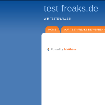
test-freaks.de
WIR TESTEN ALLES!
HOME
AUF TEST-FREAKS.DE WERBEN –
Dr. Hittich Ubiquinol Q-Zehn – weckt 
Posted by
Matthäus