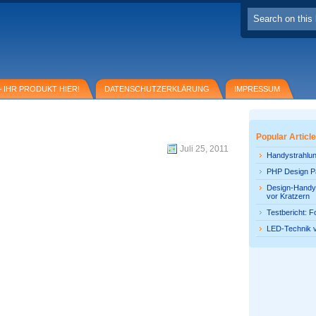
 IHR PRODUKT HIER!
DATENSCHUTZERKLÄRUNG
IMPRESSUM
selbst tote Herzellen
Popular Articl
Juli 25, 2011
Handystrahlun
PHP Design P
Design-Handyf
vor Kratzern
Testbericht: F
LED-Technik 