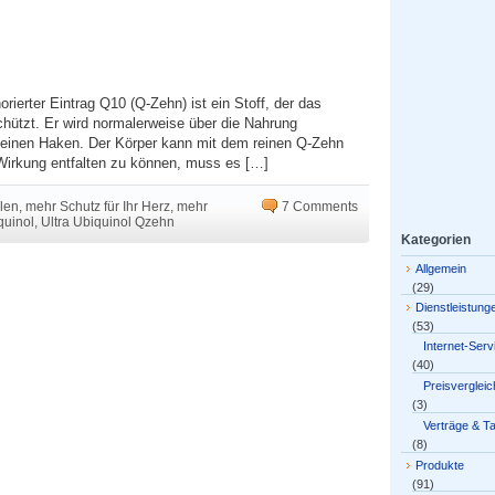
norierter Eintrag Q10 (Q-Zehn) ist ein Stoff, der das
ützt. Er wird normalerweise über die Nahrung
einen Haken. Der Körper kann mit dem reinen Q-Zehn
Wirkung entfalten zu können, muss es […]
len
,
mehr Schutz für Ihr Herz
,
mehr
7 Comments
quinol
,
Ultra Ubiquinol Qzehn
Kategorien
Allgemein
(29)
Dienstleistung
(53)
Internet-Serv
(40)
Preisvergleic
(3)
Verträge & Ta
(8)
Produkte
(91)