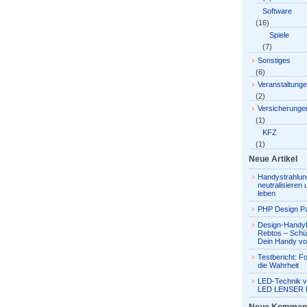
Software
(16)
Spiele
(7)
Sonstiges
(6)
Veranstaltung
(2)
Versicherunge
(1)
KFZ
(1)
Neue Artikel
Handystrahlun
neutralisieren
leben
PHP Design Pa
Design-Handyf
Rebtos – Schü
Dein Handy vo
Testbericht: Fo
die Wahrheit
LED-Technik v
LED LENSER 