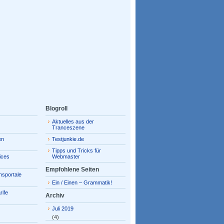
Blogroll
Aktuelles aus der
Tranceszene
en
Testjunkie.de
Tipps und Tricks für
ices
Webmaster
Empfohlene Seiten
hsportale
Ein / Einen – Grammatik!
rife
Archiv
Juli 2019
(4)