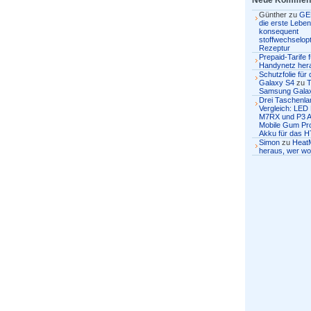
Neue Kommen
Günther
zu
GE
die erste Lebens
konsequent
stoffwechselopt
Rezeptur
Prepaid-Tarife 
Handynetz her
Schutzfolie fü
Galaxy S4
zu
T
Samsung Gala
Drei Taschenl
Vergleich: LED
M7RX und P3 
Mobile Gum Pro
Akku für das H
Simon
zu
Heat
heraus, wer wo 