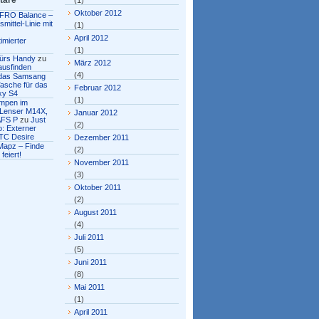
tare
(1)
Oktober 2012
FRO Balance –
mittel-Linie mit
(1)
April 2012
imierter
(1)
fürs Handy
zu
März 2012
ausfinden
(4)
r das Samsang
asche für das
Februar 2012
xy S4
(1)
ampen im
 Lenser M14X,
Januar 2012
AFS P
zu
Just
(2)
: Externer
TC Desire
Dezember 2011
Mapz – Finde
(2)
feiert!
November 2011
(3)
Oktober 2011
(2)
August 2011
(4)
Juli 2011
(5)
Juni 2011
(8)
Mai 2011
(1)
April 2011