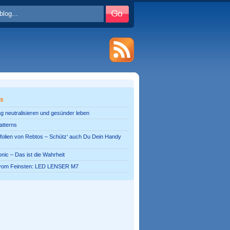
es
g neutralisieren und gesünder leben
atterns
olien von Rebtos – Schütz‘ auch Du Dein Handy
onic – Das ist die Wahrheit
vom Feinsten: LED LENSER M7