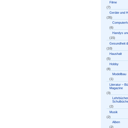
Filme
(7)
Geräte und 
(35)
Computerh
(6)
Handys und
(15)
Gesundheit &
(10)
Haushalt
(5)
Hobby
(8)
Modellbau
(1)
Literatur – B
Magazine
(3)
Lehrbücher
Schulbüch
(2)
Musik
(2)
Alben
(2)