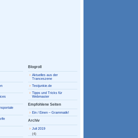
Blogroll
Aktuelles aus der
Tranceszene
en
Testjunkie.de
Tipps und Tricks für
ices
Webmaster
Empfohlene Seiten
hsportale
Ein / Einen – Grammatik!
rife
Archiv
Juli 2019
(4)