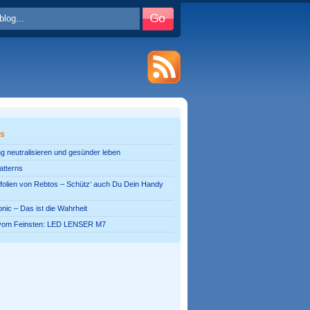
es
g neutralisieren und gesünder leben
atterns
olien von Rebtos – Schütz‘ auch Du Dein Handy
onic – Das ist die Wahrheit
vom Feinsten: LED LENSER M7