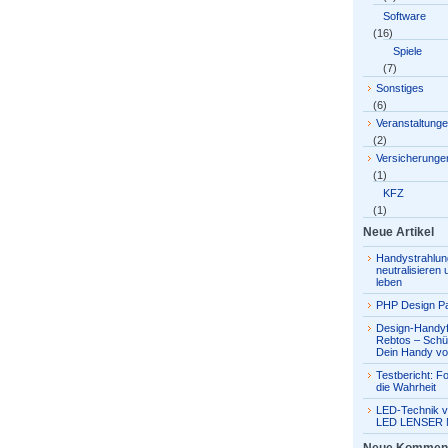
Software
(16)
Spiele
(7)
Sonstiges
(6)
Veranstaltung
(2)
Versicherunge
(1)
KFZ
(1)
Neue Artikel
Handystrahlun
neutralisieren
leben
PHP Design Pa
Design-Handyf
Rebtos – Schü
Dein Handy vo
Testbericht: Fo
die Wahrheit
LED-Technik v
LED LENSER 