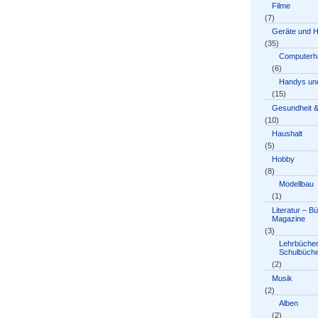
Filme
(7)
Geräte und 
(35)
Computerh
(6)
Handys und
(15)
Gesundheit &
(10)
Haushalt
(5)
Hobby
(8)
Modellbau
(1)
Literatur – B
Magazine
(3)
Lehrbücher
Schulbüch
(2)
Musik
(2)
Alben
(2)