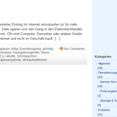
orierter Eintrag Im Internet einzukaufen ist für viele
Viele sparen sich den Gang in den Elektrofachhandel,
mt. Oft sind Computer, Fernseher oder andere Geräte
Internet und nicht im Geschäft kauft. […]
igdeals
,
billig
,
Eventshopping
,
günstig
,
No Comments
kenware
,
Navigationsgeräte
,
Navis
,
Cs
,
rabatte
,
Schnäppchen
,
Kategorien
Tagesangebote
,
Verkaufsaktionen
Allgemein
(29)
Dienstleistung
(53)
Internet-Serv
(40)
Preisvergleic
(3)
Verträge & Ta
(8)
Produkte
(91)