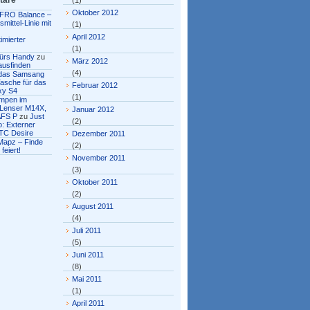
tare
(1)
Oktober 2012
FRO Balance –
mittel-Linie mit
(1)
April 2012
imierter
(1)
fürs Handy
zu
März 2012
ausfinden
(4)
r das Samsang
asche für das
Februar 2012
xy S4
(1)
ampen im
 Lenser M14X,
Januar 2012
AFS P
zu
Just
(2)
: Externer
TC Desire
Dezember 2011
Mapz – Finde
(2)
feiert!
November 2011
(3)
Oktober 2011
(2)
August 2011
(4)
Juli 2011
(5)
Juni 2011
(8)
Mai 2011
(1)
April 2011