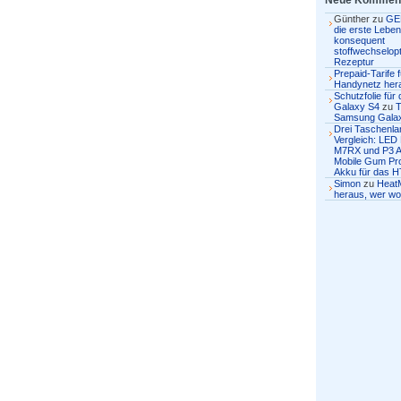
Neue Kommen
Günther
zu
GE
die erste Lebens
konsequent
stoffwechselopt
Rezeptur
Prepaid-Tarife 
Handynetz her
Schutzfolie fü
Galaxy S4
zu
T
Samsung Gala
Drei Taschenl
Vergleich: LED
M7RX und P3 
Mobile Gum Pro
Akku für das H
Simon
zu
Heat
heraus, wer wo 