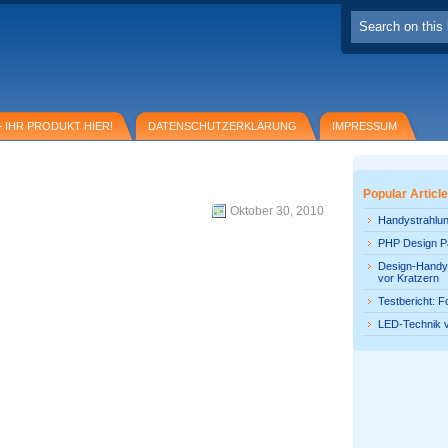
 IHR PRODUKT HIER!
DATENSCHUTZERKLÄRUNG
IMPRESSUM
Popular Articl
Oktober 30, 2010
Handystrahlun
PHP Design P
Design-Handyf
vor Kratzern
Testbericht: F
LED-Technik 