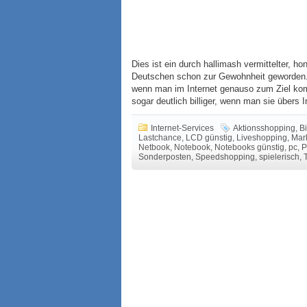
Dies ist ein durch hallimash vermittelter, hon
Deutschen schon zur Gewohnheit geworden. 
wenn man im Internet genauso zum Ziel kom
sogar deutlich billiger, wenn man sie übers 
Internet-Services
Aktionsshopping
,
B
Lastchance
,
LCD günstig
,
Liveshopping
,
Mar
Netbook
,
Notebook
,
Notebooks günstig
,
pc
,
P
Sonderposten
,
Speedshopping
,
spielerisch
,