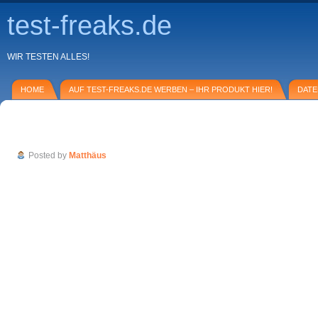
test-freaks.de
WIR TESTEN ALLES!
HOME
AUF TEST-FREAKS.DE WERBEN – IHR PRODUKT HIER!
DAT
Testbericht: Nature One (Musikevent)
Posted by
Matthäus