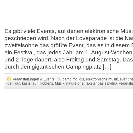
Es gibt viele Events, auf denen elektronische Mus
geschrieben wird. Nach der Loveparade ist die Na
zweifelsohne das größte Event, das es in diesem Be
ein Festival, das jedes Jahr am 1. August-Wochene
und 2 Tage dauert, also Freitag und Samstag. Das 
durch den gigantischen Campingplatz […]
Veranstaltungen & Events
campimg
,
djs
,
elektronische musik
,
event
,
f
geil
,
gut
,
kastellaun
,
koblenz
,
Musik
,
nature one
,
raketenbasis pydna
,
veransta