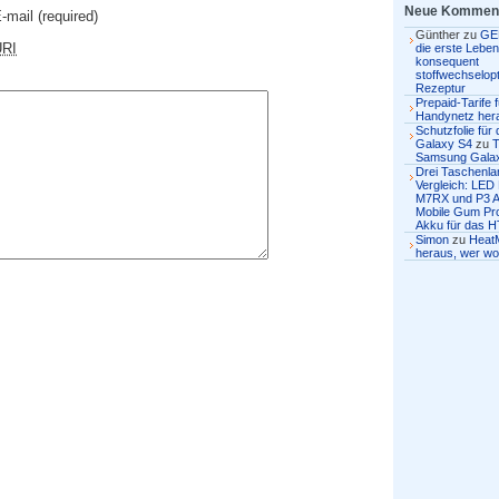
Neue Kommen
-mail
(required)
Günther
zu
GE
URI
die erste Lebens
konsequent
stoffwechselopt
Rezeptur
Prepaid-Tarife 
Handynetz her
Schutzfolie fü
Galaxy S4
zu
T
Samsung Gala
Drei Taschenl
Vergleich: LED
M7RX und P3 
Mobile Gum Pro
Akku für das H
Simon
zu
Heat
heraus, wer wo 