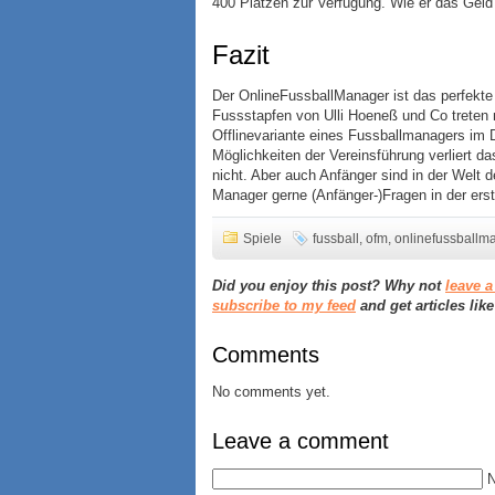
400 Plätzen zur Verfügung. Wie er das Geld n
Fazit
Der OnlineFussballManager ist das perfekte O
Fussstapfen von Ulli Hoeneß und Co treten 
Offlinevariante eines Fussballmanagers im D
Möglichkeiten der Vereinsführung verliert d
nicht. Aber auch Anfänger sind in der Welt 
Manager gerne (Anfänger-)Fragen in der er
Spiele
fussball
,
ofm
,
onlinefussballm
Did you enjoy this post? Why not
leave 
subscribe to my feed
and get articles like
Comments
No comments yet.
Leave a comment