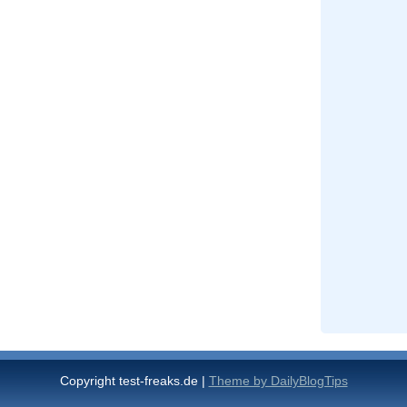
Copyright test-freaks.de |
Theme by DailyBlogTips