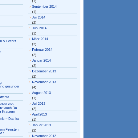
(1)
September 2014
(1)
Juli 2014
(2)
Juni 2014
(1)
März 2014
en & Events
(3)
Februar 2014
n
(2)
Januar 2014
(2)
Dezember 2013
(2)
November 2013
g
 und gesünder
(4)
August 2013
tterns
(1)
Juli 2013
olien von
tz‘ auch Du
(2)
r Kratzern
April 2013
nic – Das ist
(1)
Januar 2013
om Feinsten:
(2)
M7
November 2012