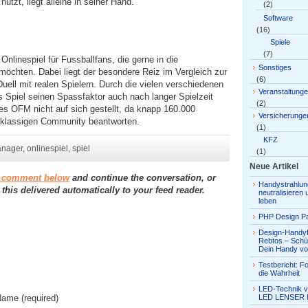
utzt, liegt alleine in seiner Hand.
(2)
Software
(16)
Spiele
(7)
nlinespiel für Fussballfans, die gerne in die
Sonstiges
möchten. Dabei liegt der besondere Reiz im Vergleich zur
(6)
uell mit realen Spielern. Durch die vielen verschiedenen
Veranstaltung
as Spiel seinen Spassfaktor auch nach langer Spielzeit
(2)
des OFM nicht auf sich gestellt, da knapp 160.000
Versicherunge
stklassigen Community beantworten.
(1)
KFZ
anager
,
onlinespiel
,
spiel
(1)
Neue Artikel
a comment below
and continue the conversation, or
Handystrahlun
 this delivered automatically to your feed reader.
neutralisieren
leben
PHP Design Pa
Design-Handyf
Rebtos – Schü
Dein Handy vo
Testbericht: Fo
die Wahrheit
LED-Technik v
Name
(required)
LED LENSER 