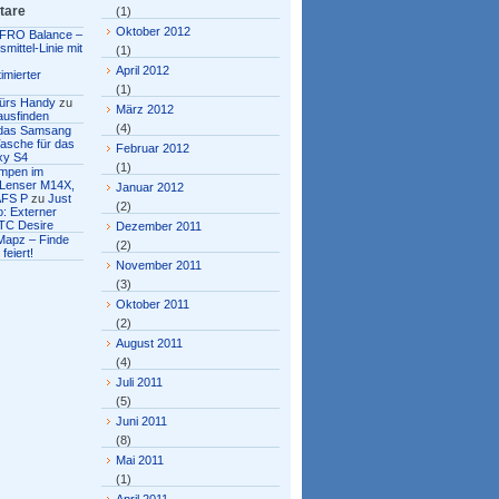
tare
(1)
Oktober 2012
FRO Balance –
mittel-Linie mit
(1)
April 2012
imierter
(1)
fürs Handy
zu
März 2012
ausfinden
(4)
r das Samsang
asche für das
Februar 2012
xy S4
(1)
ampen im
 Lenser M14X,
Januar 2012
AFS P
zu
Just
(2)
: Externer
TC Desire
Dezember 2011
Mapz – Finde
(2)
feiert!
November 2011
(3)
Oktober 2011
(2)
August 2011
(4)
Juli 2011
(5)
Juni 2011
(8)
Mai 2011
(1)