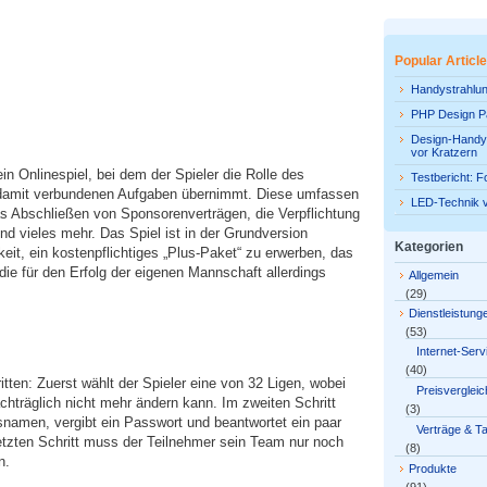
Popular Articl
Handystrahlun
PHP Design P
Design-Handyf
vor Kratzern
in Onlinespiel, bei dem der Spieler die Rolle des
Testbericht: F
 damit verbundenen Aufgaben übernimmt. Diese umfassen
LED-Technik 
as Abschließen von Sponsorenverträgen, die Verpflichtung
d vieles mehr. Das Spiel ist in der Grundversion
Kategorien
keit, ein kostenpflichtiges „Plus-Paket“ zu erwerben, das
die für den Erfolg der eigenen Mannschaft allerdings
Allgemein
(29)
Dienstleistung
(53)
Internet-Serv
(40)
itten: Zuerst wählt der Spieler eine von 32 Ligen, wobei
Preisvergleic
chträglich nicht mehr ändern kann. Im zweiten Schritt
(3)
namen, vergibt ein Passwort und beantwortet ein paar
Verträge & Ta
letzten Schritt muss der Teilnehmer sein Team nur noch
(8)
n.
Produkte