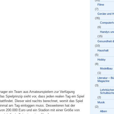
(91)
Filme
(7)
Geräte und 
(35)
Computerh
(6)
Handys und
(15)
Gesundheit &
(10)
Haushalt
(5)
Hobby
(8)
Modellbau
(1)
Literatur – B
Magazine
(3)
Lehrbücher
ger ein Team aus Amateurspielern zur Verfügung
Schulbüch
Das Spielprinzip sieht vor, dass jeden realen Tag ein Spiel
(2)
attfindet. Dieser wird nachts berechnet, womit das Spiel
Musik
ur einmal am Tag einloggen muss. Desweiteren hat der
(2)
von 200.000 Euro und ein Stadion mit einer Größe von
Alben