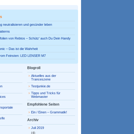
es
g neutralisieren und gesünder leben
atterns
olien von Rebtos – Schütz‘ auch Du Dein Handy
onic – Das ist die Wahrheit
vom Feinsten: LED LENSER M7
Blogroll
Aktuelles aus der
Tranceszene
en
Testjunkie.de
Tipps und Tricks für
ices
Webmaster
Empfohlene Seiten
hsportale
Ein / Einen – Grammatik!
rife
Archiv
Juli 2019
(4)