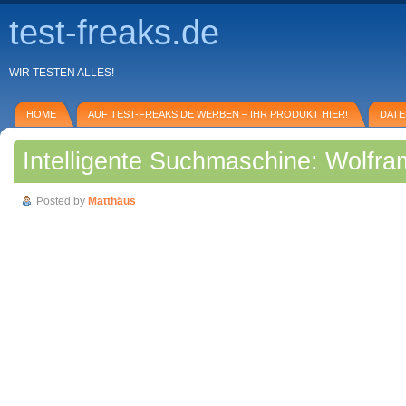
test-freaks.de
WIR TESTEN ALLES!
HOME
AUF TEST-FREAKS.DE WERBEN – IHR PRODUKT HIER!
DAT
Intelligente Suchmaschine: Wolfra
Posted by
Matthäus