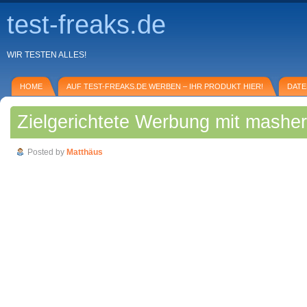
test-freaks.de
WIR TESTEN ALLES!
HOME
AUF TEST-FREAKS.DE WERBEN – IHR PRODUKT HIER!
DAT
Zielgerichtete Werbung mit mashe
Posted by
Matthäus